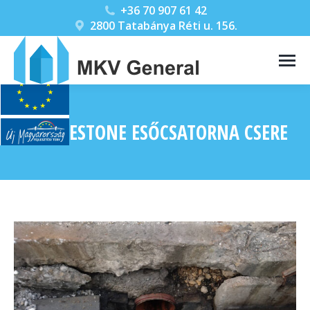
+36 70 907 61 42
2800 Tatabánya Réti u. 156.
BRIDGESTONE ESŐCSATORNA CSERE
You are here: