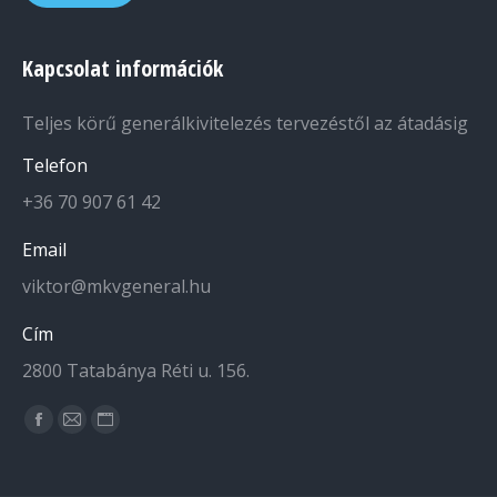
Kapcsolat információk
Teljes körű generálkivitelezés tervezéstől az átadásig
Telefon
+36 70 907 61 42
Email
viktor@mkvgeneral.hu
Cím
2800 Tatabánya Réti u. 156.
Find us on:
Facebook
Mail
Website
page
page
page
opens
opens
opens