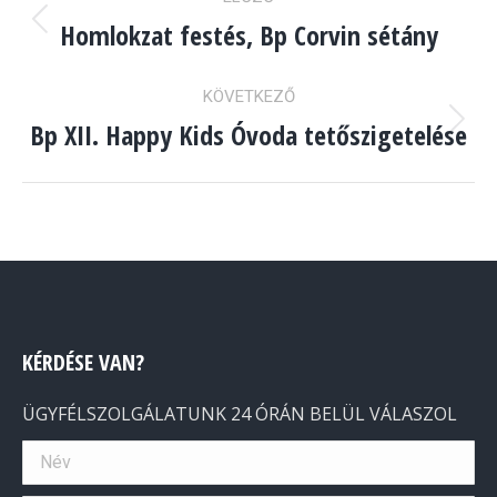
NAVIGATION
Homlokzat festés, Bp Corvin sétány
Előző
album:
KÖVETKEZŐ
Bp XII. Happy Kids Óvoda tetőszigetelése
Következő
album:
KÉRDÉSE VAN?
ÜGYFÉLSZOLGÁLATUNK 24 ÓRÁN BELÜL VÁLASZOL