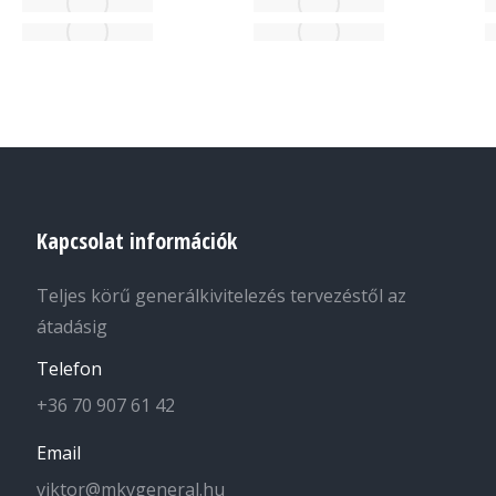
Kapcsolat információk
Teljes körű generálkivitelezés tervezéstől az
átadásig
Telefon
+36 70 907 61 42
Email
viktor@mkvgeneral.hu